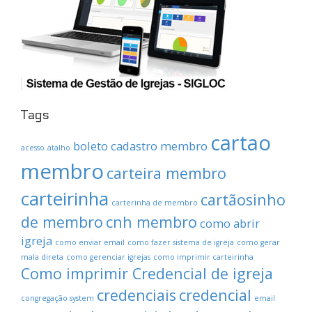
Tags
cartao
boleto
cadastro membro
acesso
atalho
membro
carteira membro
carteirinha
cartãosinho
carterinha de membro
de membro
cnh membro
como abrir
igreja
como enviar email
como fazer sistema de igreja
como gerar
mala direta
como gerenciar igrejas
como imprimir carteirinha
Como imprimir Credencial de igreja
credenciais
credencial
congregação system
email