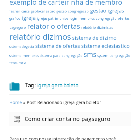
exemplo de carteirinha de membro
gestao igrejas
fechar caixa
geolocalizacao
gestao congregacao
igreja
grafico
igrejas patrimonios
login
membros congregação
ofertas
relatorio ofertas
pagseguro
relatório dizimistas
relatório dizimos
sistema de dizimo
sistema de ofertas
sistema eclesiastico
sistemadegesta
sms
sistema membros
sistema para congregação
system congregação
tesouraria
Tag :
igreja gera boleto
Home
» Post Relacionado
igreja gera boleto"
Como criar conta no pagseguro
Para uso com nossa integração de pagamento você