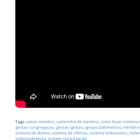
Tags:
cartao membro
,
carterinha de membro
,
como fazer sistema d
gestao congregacao
,
gestao igrejas
,
igrejas patrimonios
,
membros
sistema de dizimo
,
sistema de ofertas
,
sistema eclesiastico
,
sist
sistemadegesta
,
system congregação