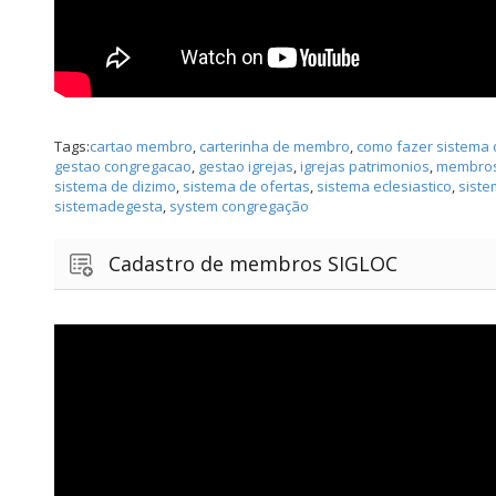
Tags:
cartao membro
,
carterinha de membro
,
como fazer sistema d
gestao congregacao
,
gestao igrejas
,
igrejas patrimonios
,
membros
sistema de dizimo
,
sistema de ofertas
,
sistema eclesiastico
,
sist
sistemadegesta
,
system congregação
Cadastro de membros SIGLOC