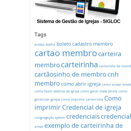
Tags
boleto
cadastro membro
acesso
atalho
cartao membro
carteira
carteirinha
membro
carterinha de mem
cartãosinho de membro
cnh
membro
como abrir igreja
como enviar email
como fazer sistema de igreja
como gerar mala direta
como
Como
gerenciar igrejas
como imprimir carteirinha
imprimir Credencial de igreja
credenciais
credencia
congregação system
exemplo de carteirinha de
email