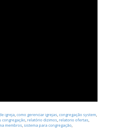
e igreja
,
como gerenciar igrejas
,
congregação system
,
 congregação
,
relatório dizimos
,
relatorio ofertas
,
ema membros
,
sistema para congregação
,