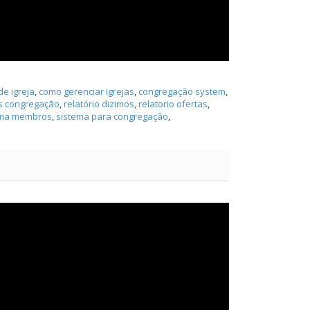
e igreja
,
como gerenciar igrejas
,
congregação system
,
 congregação
,
relatório dizimos
,
relatorio ofertas
,
ema membros
,
sistema para congregação
,