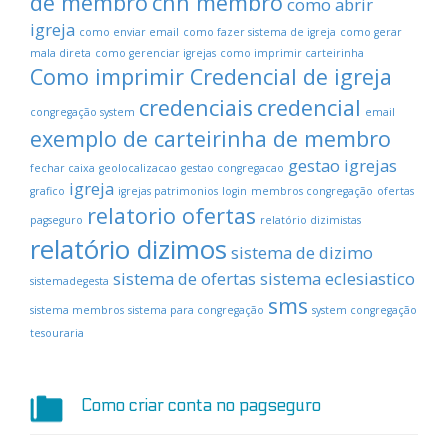
de membro
cnh membro
como abrir
igreja
como enviar email
como fazer sistema de igreja
como gerar
mala direta
como gerenciar igrejas
como imprimir carteirinha
Como imprimir Credencial de igreja
credenciais
credencial
congregação system
email
exemplo de carteirinha de membro
gestao igrejas
fechar caixa
geolocalizacao
gestao congregacao
igreja
grafico
igrejas patrimonios
login
membros congregação
ofertas
relatorio ofertas
pagseguro
relatório dizimistas
relatório dizimos
sistema de dizimo
sistema de ofertas
sistema eclesiastico
sistemadegesta
sms
sistema membros
sistema para congregação
system congregação
tesouraria
Como criar conta no pagseguro