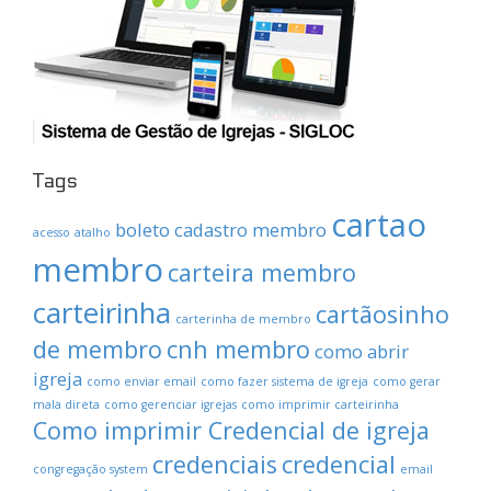
Tags
cartao
boleto
cadastro membro
acesso
atalho
membro
carteira membro
carteirinha
cartãosinho
carterinha de membro
de membro
cnh membro
como abrir
igreja
como enviar email
como fazer sistema de igreja
como gerar
mala direta
como gerenciar igrejas
como imprimir carteirinha
Como imprimir Credencial de igreja
credenciais
credencial
congregação system
email